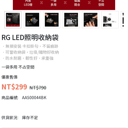
RG LED照明收納袋
．無損安裝 卡扣掛勾，不留痕跡
．可當收納袋，垃圾/雜物好收納
．防水耐磨，韌性好、承重強
一袋多用 不占空間
優惠售價
NT$299
NT$790
商品編號:
AAS00044BK
供貨狀況:
庫存不足