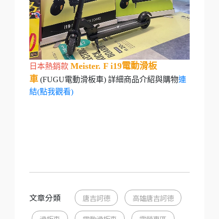
Meister. F i19電動滑板
日本熱銷款
車
(FUGU電動滑板車) 詳細商品介紹與購物
連
結(點我觀看)
文章分類
唐吉訶德
高雄唐吉訶德
滑板車
電動滑板車
露營專區