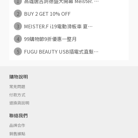
1
高雄唐吉訶德盛大開幕 Meister. ⋯
2
BUY 2 GET 10% OFF
3
MEISTER.F i19電動滑板車 夏⋯
4
99購物節9折優惠一整月
5
FUGU BEAUTY USB插電式直髮⋯
購物說明
常見問題
付款方式
退換貨說明
聯絡我們
品牌合作
銷售據點