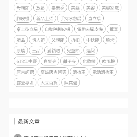
母親節
放鬆
畢業季
美髮
美容
美容家電
腳皮機
新品上架
手持冰敷扇
直立扇
桌上型立扇
自動除腳皮機
電動去腳皮機
驚喜
贈品
情人節
父親節
折扣
中秋節
燒烤
原燒
王品
滿額贈
兒童節
連假
618年中慶
直髮夾
離子夾
化妝鏡
吹風機
唐吉訶德
高雄唐吉訶德
滑板車
電動滑板車
露營專區
大立百貨
陳其邁
最新文章