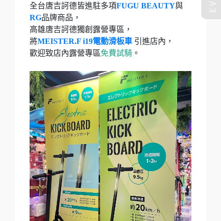
全台唐吉訶德皆進駐多項
FUGU BEAUTY
與
RG
品牌商品，
高雄唐吉訶德獨創露營專區，
將
MEISTER.F i19電動滑板車
引進店內，
歡迎致店內露營專區
免費試騎
。