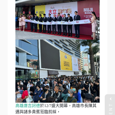
EVENT
高雄唐吉訶德
於12/7盛大開幕，高雄市長陳其
邁與諸多貴賓蒞臨剪綵，