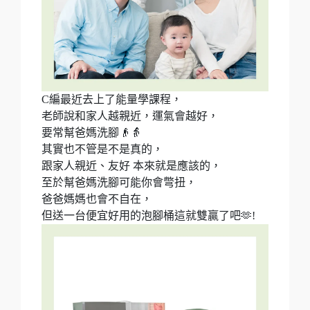
C編最近去上了能量學課程，
老師說和家人越親近，運氣會越好，
要常幫爸媽洗腳👴👵
其實也不管是不是真的，
跟家人親近、友好 本來就是應該的，
至於幫爸媽洗腳可能你會彆扭，
爸爸媽媽也會不自在，
但送一台便宜好用的泡腳桶這就雙贏了吧🫶!