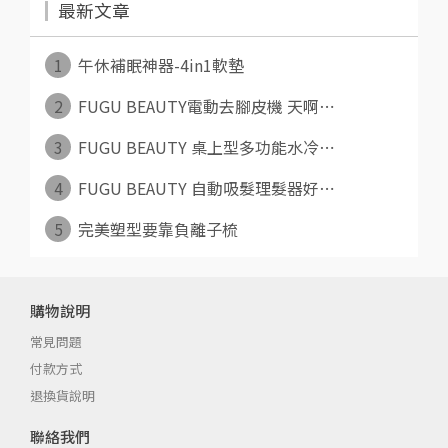
最新文章
1
午休補眠神器-4in1軟墊
2
FUGU BEAUTY電動去腳皮機 天啊⋯
3
FUGU BEAUTY 桌上型多功能水冷⋯
4
FUGU BEAUTY 自動吸髮理髮器好⋯
5
完美塑型要靠負離子梳
購物說明
常見問題
付款方式
退換貨說明
聯絡我們