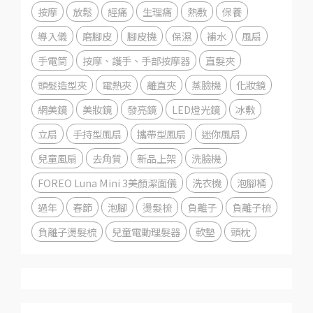
按摩
放鬆
經痛
生理痛
熱敷
保養
導入儀
磨腳皮
腳皮機
保濕
補水
風扇
手電筒
按摩、護手、手部按摩器
直髮夾
頭髮造型夾
電熱夾
離直夾
蒸臉機
化妝鏡
網美鏡
美妝鏡
發亮鏡
LED燈光鏡
冰敷
立扇
手持型風扇
攜帶型風扇
迷你風扇
兒童風扇
去角質
新品上架
洗臉機
FOREO Luna Mini 3美顏潔面儀
洗衣機
泡腳桶
過年
春節
泡腳
燙髮梳
負離子
負離子梳
負離子燙髮梳
兒童電動理髮器
軟墊
頭枕