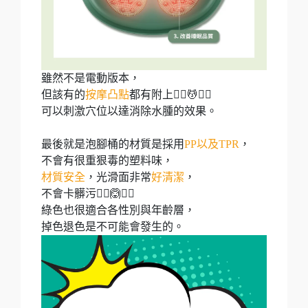
雖然不是電動版本，
但該有的
按摩凸點
都有附上💆‍♀💆💆‍♂
可以刺激穴位以達消除水腫的效果。
最後就是泡腳桶的材質是採用
PP以及TPR
，
不會有很重狠毒的塑料味，
材質安全
，光滑面非常
好清潔
，
不會卡髒污🙆‍♀️🙆🙆‍♂️
綠色也很適合各性別與年齡層，
掉色退色是不可能會發生的。