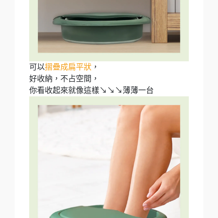
可以
摺疊成扁平狀
，
好收納，不占空間，
你看收起來就像這樣↘↘↘薄薄一台